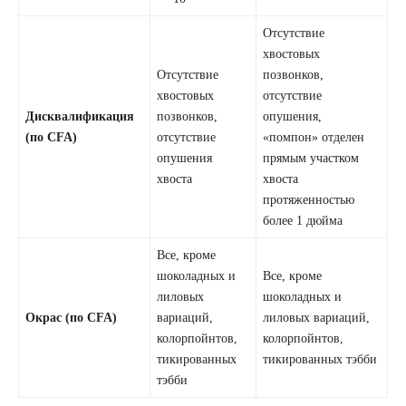
Отсутствие
хвостовых
Отсутствие
позвонков,
хвостовых
отсутствие
Дисквалификация
позвонков,
опушения,
(по CFA)
отсутствие
«помпон» отделен
опушения
прямым участком
хвоста
хвоста
протяженностью
более 1 дюйма
Все, кроме
шоколадных и
Все, кроме
лиловых
шоколадных и
Окрас (по CFA)
вариаций,
лиловых вариаций,
колорпойнтов,
колорпойнтов,
тикированных
тикированных тэбби
тэбби