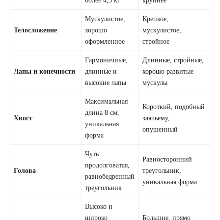
более 4,5 кг
крупнее
Мускулистое,
Крепкое,
Телосложение
хорошо
мускулистое,
оформленное
стройное
Гармоничные,
Длинные, стройные,
Лапы и конечности
длинные и
хорошо развитые
высокие лапы
мускулы
Максимальная
Короткий, подобный
длина 8 см,
Хвост
заячьему,
уникальная
опушенный
форма
Чуть
Равносторонний
продолговатая,
Голова
треугольник,
равнобедренный
уникальная форма
треугольник
Высоко и
широко
Большие, прямо