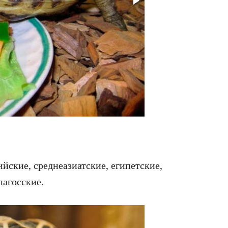
Мускусная
йские, среднеазиатские, египетские,
пагосские.