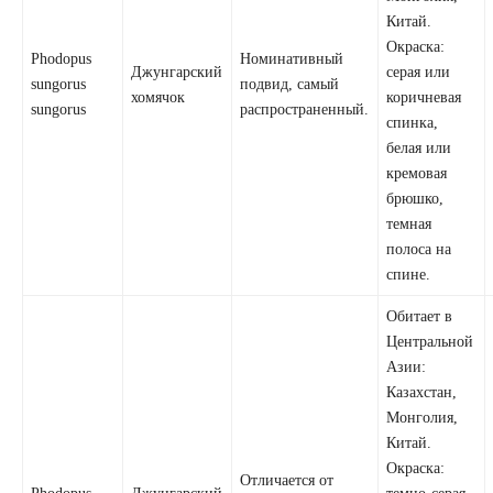
Китай.
Окраска:
Phodopus
Номинативный
Джунгарский
серая или
sungorus
подвид, самый
хомячок
коричневая
sungorus
распространенный.
спинка,
белая или
кремовая
брюшко,
темная
полоса на
спине.
Обитает в
Центральной
Азии:
Казахстан,
Монголия,
Китай.
Окраска:
Отличается от
Phodopus
Джунгарский
темно-серая