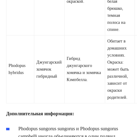
окраской.
белая
брюшко,
темная
полоса на
спине.
Обитает в
домашних
условиях.
Гибрид
Джунгарский
Окраска:
Phodopus
джунгарского
хомячок
может быть
hybridus
хомячка и хомячка
гибридный
различной,
Кэмпбелла.
зависит от
окраски
родителей.
Дополнительная информация:
Phodopus sungorus sungorus и Phodopus sungorus
campbelli иногда объединяются в один подвид