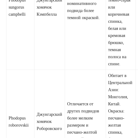
номинативного
sungorus
хомячок
или
подвида более
campbelli
Кэмпбелла
коричневая
темной окраской.
спинка,
белая или
кремовая
брюшко,
темная
полоса на
спине.
Обитает в
Центральной
Азии:
Монголия,
Отличается от
Китай.
других подвидов
Окраска:
Джунгарский
Phodopus
более мелким
песчано-
хомячок
roborovskii
размером и
желтая
Роборовского
песчано-желтой
спинка,