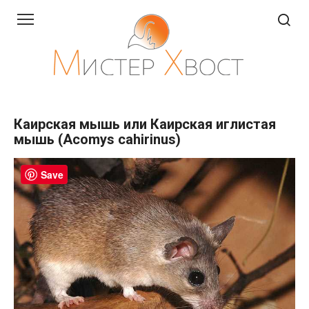
Перейти
к
контенту
Каирская мышь или Каирская иглистая
мышь (Acomys cahirinus)
Save