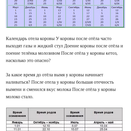
Календарь отела коровы У коровы после отёла часто
выходят газы и жидкий стул Доение коровы после отёла и
поение телёнка молозивом После отёла у коровы кетоз,
насколько это опасно?
За какое время до отёла вымя у коровы начинает
наливаться? После отела у коровы большая отечность
вымени и сменился вкус молока После отёла у коровы
молоко стало.