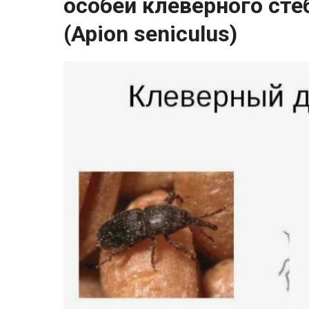
особей клеверного сте
(Apion seniculus)