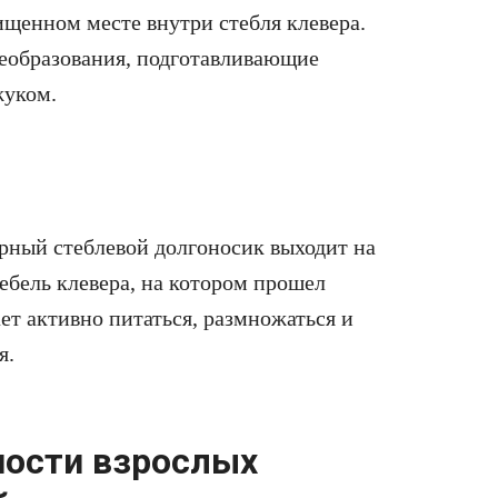
щищенном месте внутри стебля клевера.
реобразования, подготавливающие
жуком.
ерный стеблевой долгоносик выходит на
тебель клевера, на котором прошел
ет активно питаться, размножаться и
я.
ности взрослых