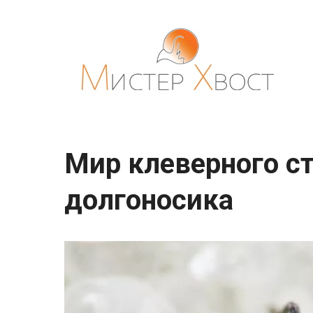
Перейти
к
контенту
Мир клеверного с
долгоносика