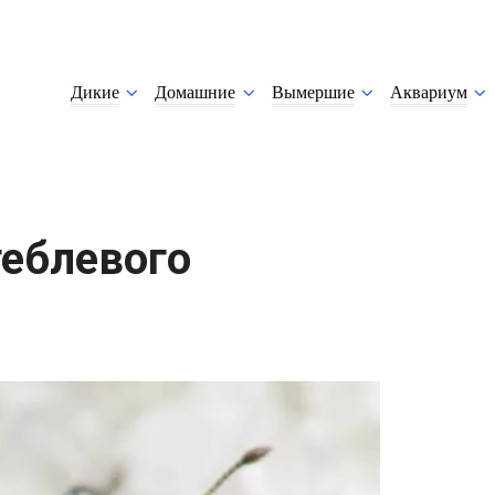
Дикие
Домашние
Вымершие
Аквариум
теблевого