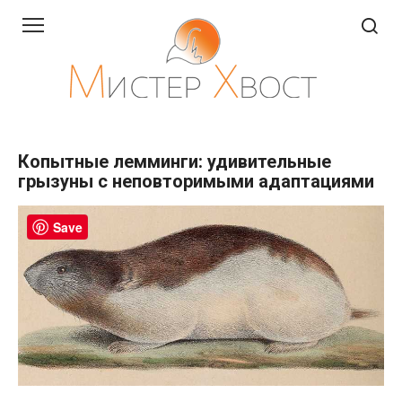
Перейти
к
контенту
Копытные лемминги: удивительные
грызуны с неповторимыми адаптациями
Save