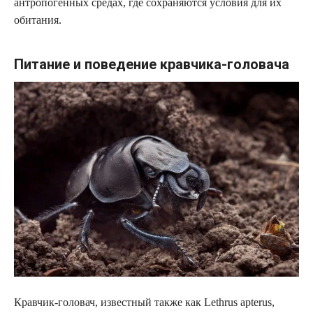
антропогенных средах, где сохраняются условия для их
обитания.
Питание и поведение кравчика-головача
Кравчик-головач, известный также как Lethrus apterus,