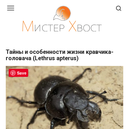
Перейти
к
контенту
Тайны и особенности жизни кравчика-
головача (Lethrus apterus)
Save