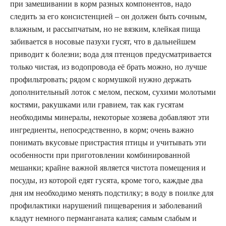
при замешивании в корм разных компонентов, надо
следить за его консистенцией – он должен быть сочным,
влажным, и рассыпчатым, но не вязким, клейкая пища
забивается в носовые пазухи гусят, что в дальнейшем
приводит к болезни; вода для птенцов предусматривается
только чистая, из водопровода её брать можно, но лучше
профильтровать; рядом с кормушкой нужно держать
дополнительный лоток с мелом, песком, сухими молотыми
костями, ракушками или гравием, так как гусятам
необходимы минералы, некоторые хозяева добавляют эти
ингредиенты, непосредственно, в корм; очень важно
понимать вкусовые пристрастия птицы и учитывать эти
особенности при приготовлении комбинированной
мешанки; крайне важной является чистота помещения и
посуды, из которой едят гусята, кроме того, каждые два
дня им необходимо менять подстилку; в воду в поилке для
профилактики нарушений пищеварения и заболеваний
кладут немного перманганата калия; самым слабым и