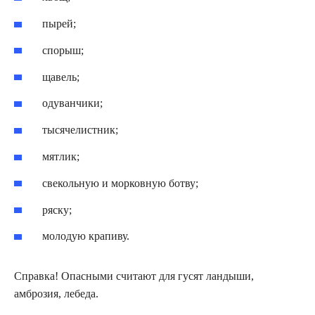
пырей;
спорыш;
щавель;
одуванчики;
тысячелистник;
мятлик;
свекольную и морковную ботву;
ряску;
молодую крапиву.
Справка! Опасными считают для гусят ландыши,
амброзия, лебеда.