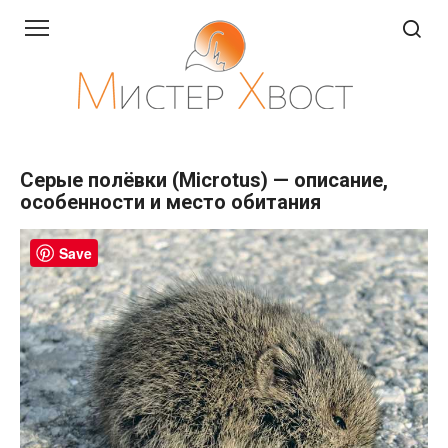
Перейти
к
контенту
Серые полёвки (Microtus) — описание,
особенности и место обитания
Save