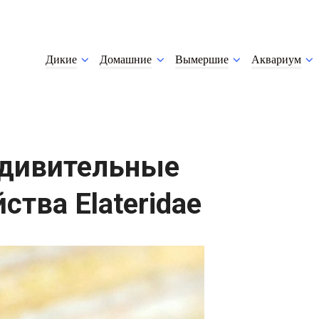
Дикие
Домашние
Вымершие
Аквариум
удивительные
ства Elateridae