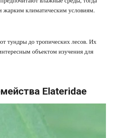
 предпочитают влажные среды, тогда
 и жарким климатическим условиям.
от тундры до тропических лесов. Их
 интересным объектом изучения для
мейства Elateridae