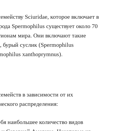
емейству Sciuridae, которое включает в
рода Spermophilus существует около 70
гионам мира. Они включают такие
), бурый суслик (Spermophilus
mophilus xanthoprymnus).
семейств в зависимости от их
ческого распределения:
ебя наибольшее количество видов