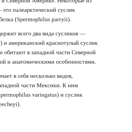
и и Северной Америке. Некоторые из
— это палеарктический суслик
белка (Spermophilus parryii).
держит всего два вида сусликов —
is) и американский краснотулый суслик
ни обитают в западной части Северной
кой и анатомическими особенностями.
чает в себя несколько видов,
ападной части Мексики. К ним
permophilus variegatus) и суслик
echeyi).