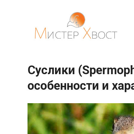
Перейти
к
контенту
Суслики (Spermoph
особенности и хар