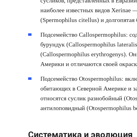
сусликов, представленных в Еврази
наиболее известных видов Xerinae 
(Spermophilus citellus) и долгопятая 
Подсемейство Callospermophilus: со
бурундук (Callospermophilus lateral
(Callospermophilus erythrogenys). О
Америки и отличаются своей окрас
Подсемейство Otospermophilus: вклю
обитающих в Северной Америке и з
относятся суслик разнобойный (Otos
антилоповидный (Otospermophilus be
Систематика и эволюция