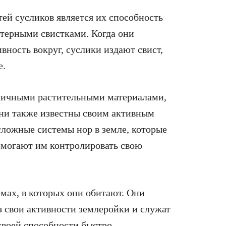
ей сусликов является их способность
ктерными свистками. Когда они
ность вокруг, суслики издают свист,
е.
зличными растительными материалами,
Они также известны своим активным
сложные системы нор в земле, которые
омогают им контролировать свою
мах, в которых они обитают. Они
з свои активности землеройки и служат
своей способности быстро