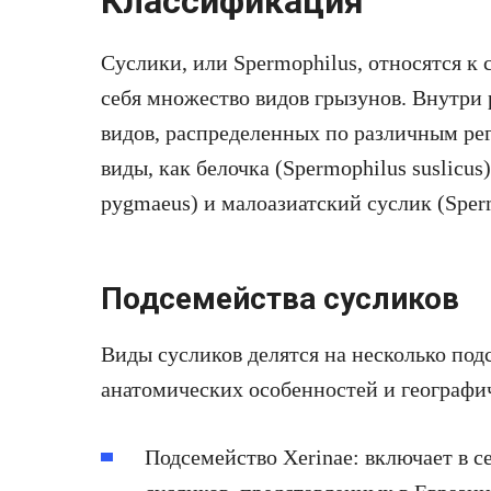
Классификация
Суслики, или Spermophilus, относятся к с
себя множество видов грызунов. Внутри 
видов, распределенных по различным ре
виды, как белочка (Spermophilus suslicus
pygmaeus) и малоазиатский суслик (Sper
Подсемейства сусликов
Виды сусликов делятся на несколько под
анатомических особенностей и географи
Подсемейство Xerinae: включает в с