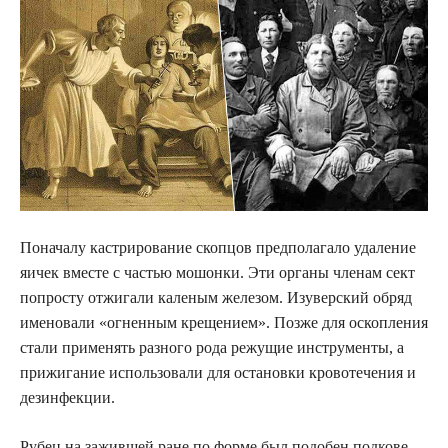
Поначалу кастрирование скопцов предполагало удаление
яичек вместе с частью мошонки. Эти органы членам сект
попросту отжигали каленым железом. Изуверский обряд
именовали «огненным крещением». Позже для оскопления
стали применять разного рода режущие инструменты, а
прижигание использовали для остановки кровотечения и
дезинфекции.
Рубец на зажившей ране по форме был подобен подкове.