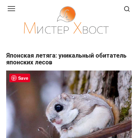
Перейти
к
контенту
Японская летяга: уникальный обитатель
японских лесов
Save