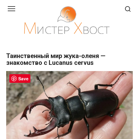
Перейти
к
контенту
Таинственный мир жука-оленя —
знакомство с Lucanus cervus
Save